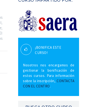
CURSO IMPARTIDO POR:
os
l;
e;
El
os
¡BONIFICA ESTE
CURSO!
Nosotros nos encargamos de
gestionar la bonificación de
estos cursos. Para información
sobre la inscripción,
CONTACTA
CON EL CENTRO
.