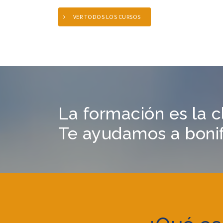
VER TODOS LOS CURSOS
La formación es la c
Te ayudamos a bonifi