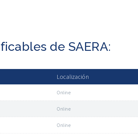
ificables de SAERA:
Localización
Online
Online
Online