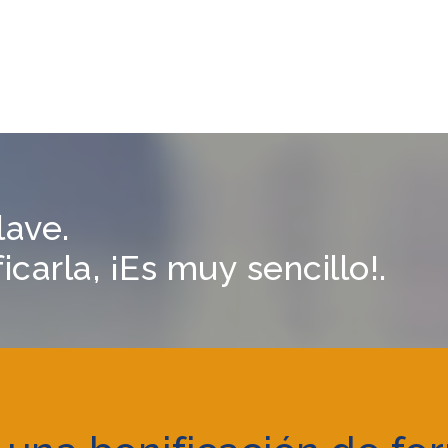
lave.
carla, ¡Es muy sencillo!.