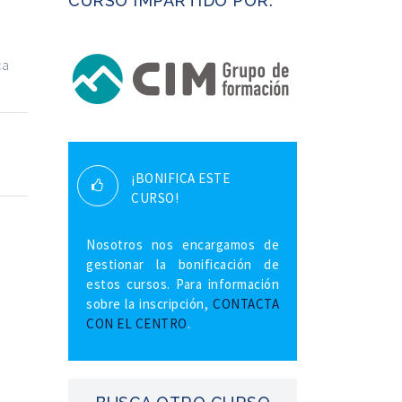
CURSO IMPARTIDO POR:
ca
¡BONIFICA ESTE
CURSO!
Nosotros nos encargamos de
gestionar la bonificación de
estos cursos. Para información
sobre la inscripción,
CONTACTA
CON EL CENTRO
.