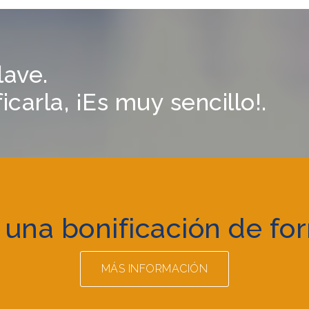
lave.
carla, ¡Es muy sencillo!.
 una bonificación de fo
MÁS INFORMACIÓN