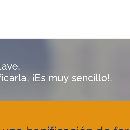
lave.
carla, ¡Es muy sencillo!.