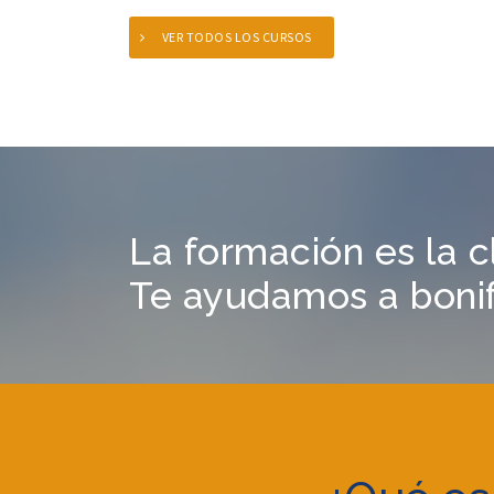
VER TODOS LOS CURSOS
La formación es la c
Te ayudamos a bonifi