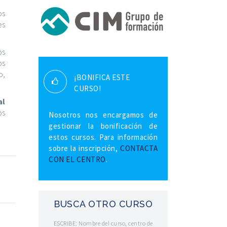
os
es
os
os
o,
¡BONIFICA ESTE
CURSO!
al
os
Nosotros nos encargamos de
gestionar la bonificación de
estos cursos. Para información
sobre la inscripción,
CONTACTA
CON EL CENTRO
.
BUSCA OTRO CURSO
ESCRIBE: Nombre del curso, centro de