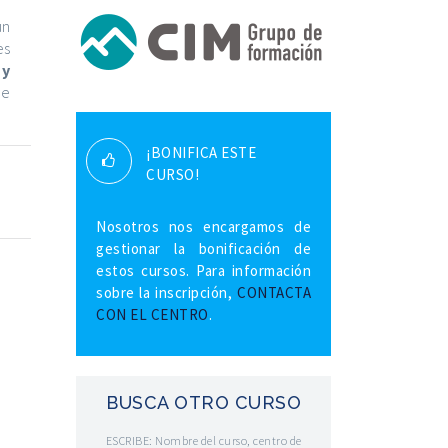
un
es
 y
de
¡BONIFICA ESTE
CURSO!
Nosotros nos encargamos de
gestionar la bonificación de
estos cursos. Para información
sobre la inscripción,
CONTACTA
CON EL CENTRO
.
BUSCA OTRO CURSO
ESCRIBE: Nombre del curso, centro de