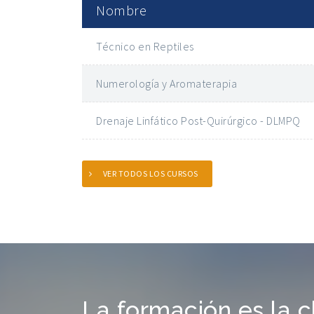
Nombre
Técnico en Reptiles
Numerología y Aromaterapia
Drenaje Linfático Post-Quirúrgico - DLMPQ
VER TODOS LOS CURSOS
La formación es la c