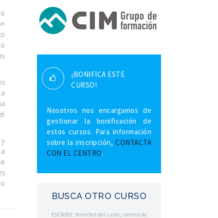
do
n
to
 o
as
¡BONIFICA ESTE
os
CURSO!
ca
na
Nosotros nos encargamos de
al
gestionar la bonificación de
estos cursos. Para información
 y
sobre la inscripción,
CONTACTA
la
CON EL CENTRO
.
de
es
vo
BUSCA OTRO CURSO
ESCRIBE: Nombre del curso, centro de