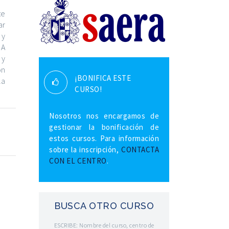
te
ar
 y
 A
 y
on
¡BONIFICA ESTE
la
CURSO!
Nosotros nos encargamos de
gestionar la bonificación de
estos cursos. Para información
sobre la inscripción,
CONTACTA
CON EL CENTRO
.
BUSCA OTRO CURSO
ESCRIBE: Nombre del curso, centro de