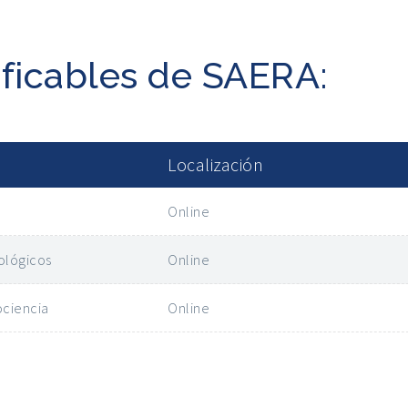
ificables de SAERA:
Localización
Online
ológicos
Online
ociencia
Online