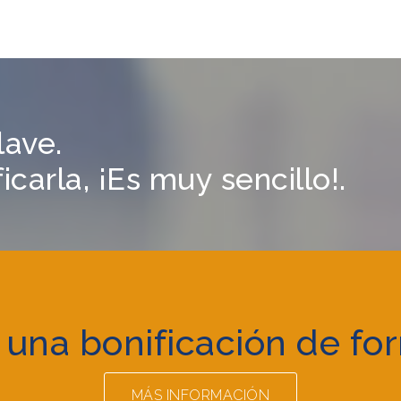
lave.
carla, ¡Es muy sencillo!.
 una bonificación de fo
MÁS INFORMACIÓN