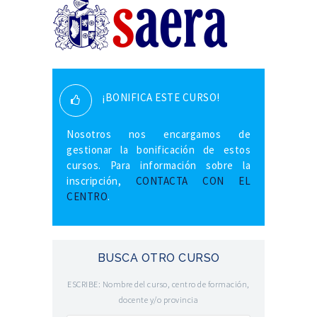
¡BONIFICA ESTE CURSO!
Nosotros nos encargamos de
gestionar la bonificación de estos
cursos. Para información sobre la
inscripción,
CONTACTA CON EL
CENTRO
.
BUSCA OTRO CURSO
ESCRIBE: Nombre del curso, centro de formación,
docente y/o provincia