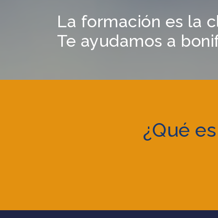
La formación es la c
Te ayudamos a bonifi
¿Qué es