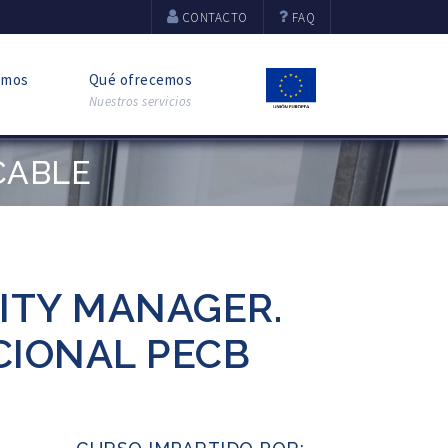
CONTACTO
FAQ
omos
Qué ofrecemos
Nuestros servicios
CABLE
RITY MANAGER.
CIONAL PECB