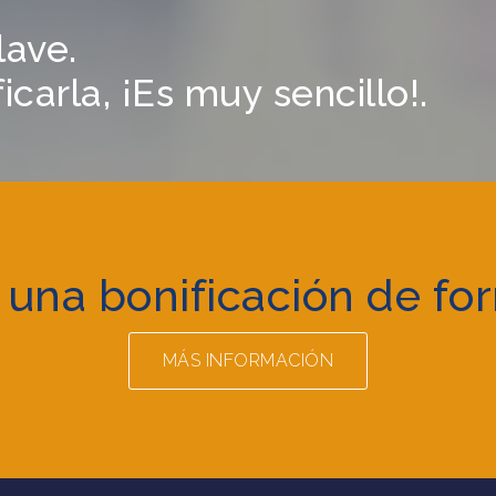
lave.
carla, ¡Es muy sencillo!.
 una bonificación de fo
MÁS INFORMACIÓN