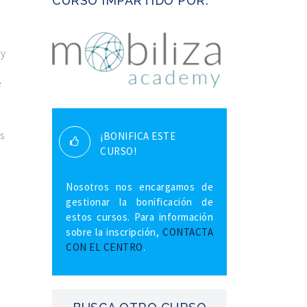
CURSO IMPARTIDO POR:
 y
e
s
¡BONIFICA ESTE
CURSO!
Nosotros nos encargamos de
gestionar la bonificación de
estos cursos. Para información
sobre la inscripción,
CONTACTA
/
CON EL CENTRO
.