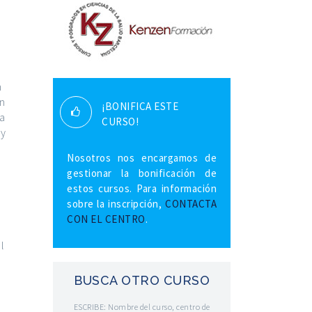
n
en
¡BONIFICA ESTE
va
CURSO!
 y
Nosotros nos encargamos de
gestionar la bonificación de
estos cursos. Para información
sobre la inscripción,
CONTACTA
CON EL CENTRO
.
l
BUSCA OTRO CURSO
ESCRIBE: Nombre del curso, centro de