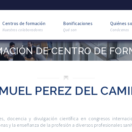
Centros de formación
Bonificaciones
Quiénes s
Nuestros colaboradores
Qué son
Conócenos
MACIÓN DE CENTRO DE FOR
MUEL PEREZ DEL CAM
s, docencia y divulgación científica en congresos internaci
nas y la enseñanza de la profesión a diversos profesionales sanit