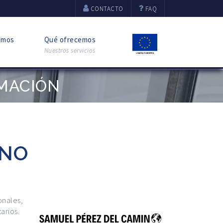
CONTACTO
FAQ
omos
Qué ofrecemos
Nuestros servicios
MACIÓN
INO
onales,
arios.