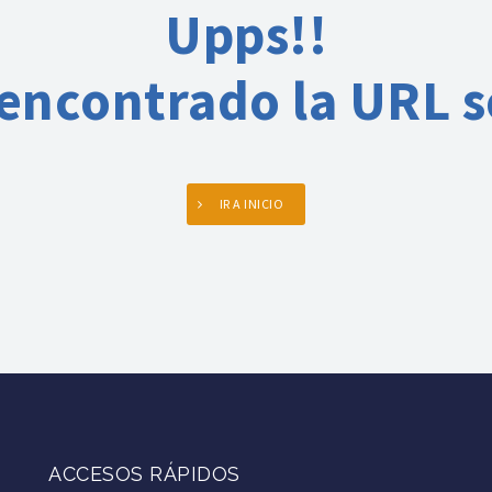
Upps!!
ncontrado la URL so
IR A INICIO
ACCESOS RÁPIDOS